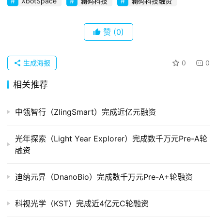
XbotSpace
澜码科技
澜码科技融资
创
企
业
赞
(0)
品
生成海报
0
0
投稿
牌
发
相关推荐
布
登录
注册
中瓴智行（ZlingSmart）完成近亿元融资
并
购
光年探索（Light Year Explorer）完成数千万元Pre-A轮
重
融资
组
迪纳元昇（DnanoBio）完成数千万元Pre-A+轮融资
公
司
上
科视光学（KST）完成近4亿元C轮融资
市