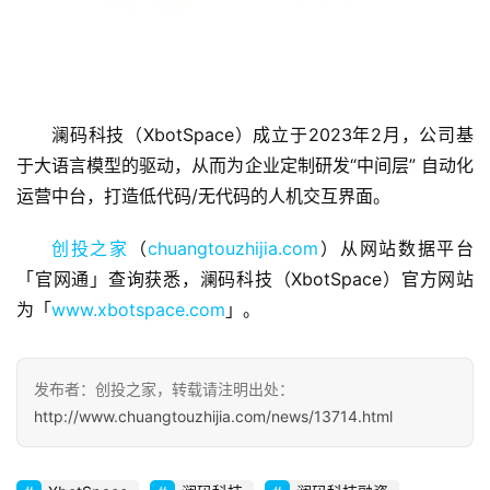
首
澜码科技（XbotSpace）成立于2023年2月，公司基
页
于大语言模型的驱动，从而为企业定制研发“中间层” 自动化
运营中台，打造低代码/无代码的人机交互界面。
融
资
创投之家
（
chuangtouzhijia.com
）从网站数据平台
报
「官网通」查询获悉，澜码科技（XbotSpace）官方网站
道
为「
www.xbotspace.com
」。
商
业
发布者：创投之家，转载请注明出处：
观
http://www.chuangtouzhijia.com/news/13714.html
察
初