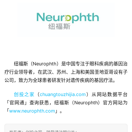
首
页
纽福斯（Neurophth）是中国专注于眼科疾病的基因治
融
资
疗行业领导者，在武汉、苏州、上海和美国圣地亚哥设有子
报
公司，致力为全球患者研发针对遗传疾病的基因疗法。
道
创投之家
（
chuangtouzhijia.com
）从网站数据平台
商
「官网通」查询获悉，纽福斯（Neurophth）官方网站为
业
「
www.neurophth.com
」。
观
察