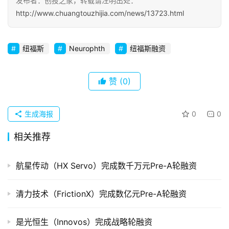
发布者：创投之家，转载请注明出处：
初
http://www.chuangtouzhijia.com/news/13723.html
创
企
业
纽福斯
Neurophth
纽福斯融资
品
赞
(0)
投稿
牌
发
布
生成海报
0
0
登录
注册
相关推荐
并
购
航星传动（HX Servo）完成数千万元Pre-A轮融资
重
组
清力技术（FrictionX）完成数亿元Pre-A轮融资
公
司
是光恒生（Innovos）完成战略轮融资