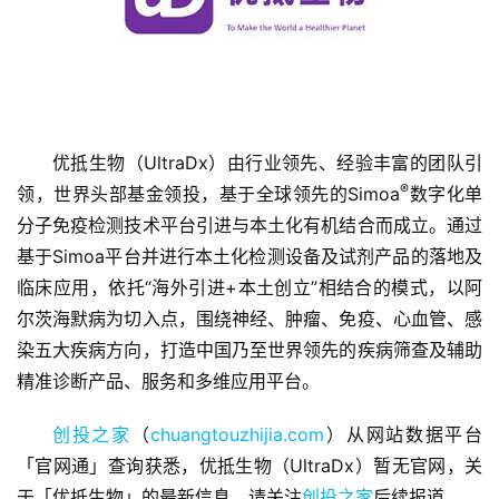
优抵生物（UltraDx）由行业领先、经验丰富的团队引
®
领，世界头部基金领投，基于全球领先的Simoa
数字化单
首
分子免疫检测技术平台引进与本土化有机结合而成立。通过
页
基于Simoa平台并进行本土化检测设备及试剂产品的落地及
临床应用，依托“海外引进+本土创立”相结合的模式，以阿
融
尔茨海默病为切入点，围绕神经、肿瘤、免疫、心血管、感
资
报
染五大疾病方向，打造中国乃至世界领先的疾病筛查及辅助
道
精准诊断产品、服务和多维应用平台。
创投之家
（
chuangtouzhijia.com
）从网站数据平台
商
业
「官网通」查询获悉，优抵生物（UltraDx）暂无官网，关
观
于「优抵生物」的最新信息，请关注
创投之家
后续报道。