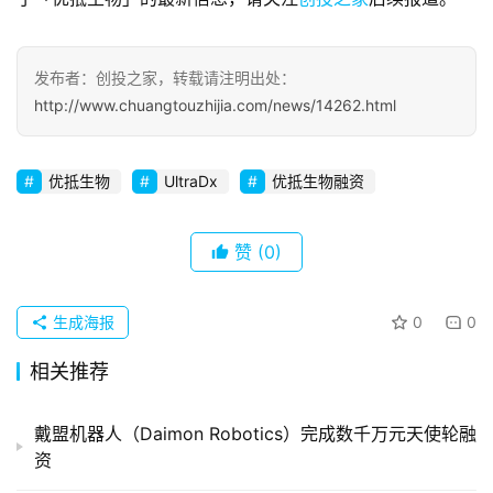
察
初
发布者：创投之家，转载请注明出处：
创
http://www.chuangtouzhijia.com/news/14262.html
企
业
优抵生物
UltraDx
优抵生物融资
品
投稿
牌
赞
(0)
发
布
生成海报
0
0
登录
注册
并
相关推荐
购
重
戴盟机器人（Daimon Robotics）完成数千万元天使轮融
组
资