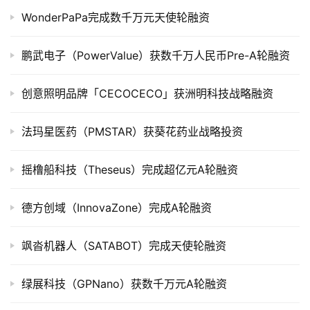
公
WonderPaPa完成数千万元天使轮融资
司
上
市
鹏武电子（PowerValue）获数千万人民币Pre-A轮融资
创
创意照明品牌「CECOCECO」获洲明科技战略融资
投
数
法玛星医药（PMSTAR）获葵花药业战略投资
据
摇橹船科技（Theseus）完成超亿元A轮融资
创
业
德方创域（InnovaZone）完成A轮融资
学
院
飒沓机器人（SATABOT）完成天使轮融资
绿展科技（GPNano）获数千万元A轮融资