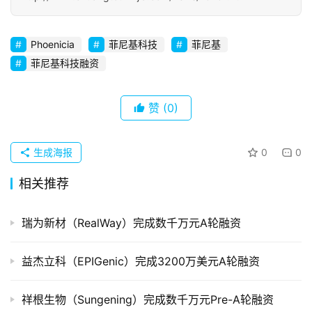
初
创
Phoenicia
菲尼基科技
菲尼基
企
菲尼基科技融资
业
赞
(0)
品
投稿
牌
发
生成海报
0
0
布
相关推荐
登录
注册
并
购
瑞为新材（RealWay）完成数千万元A轮融资
重
组
益杰立科（EPIGenic）完成3200万美元A轮融资
公
祥根生物（Sungening）完成数千万元Pre-A轮融资
司