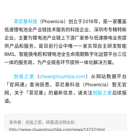
菲尼基科技
（Phoenicia）创立于2019年，是一家覆盖
低速锂电池全产业链技术服务的科技企业、深圳市专精特新
企业，主要为锂电池产业链上下游厂家参与低速换电业务提
首
供产品和服务，是目前行业中唯一一家实现自主研发智能
页
BMS、智能换电柜和锂电池全生命周期数字化运营平台三位
一体的服务商，为产业链各环节提供一体化解决方案。
融
资
创投之家
（
chuangtouzhijia.com
）从网站数据平台
报
「官网通」查询获悉，菲尼基科技（Phoenicia）暂无官
道
网，关于「菲尼基」的最新信息，请关注
创投之家
后续报
道。
商
业
观
发布者：创投之家，转载请注明出处：
察
http://www.chuangtouzhijia.com/news/13737.html