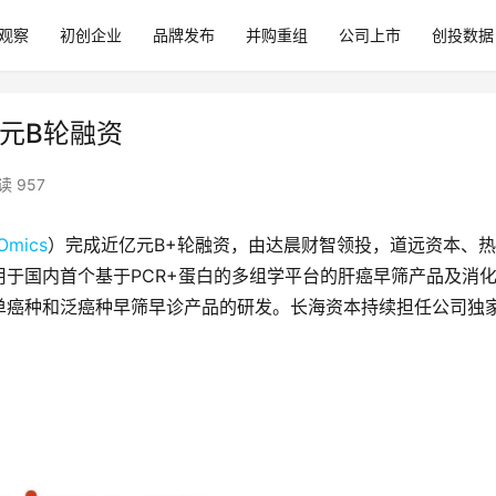
观察
初创企业
品牌发布
并购重组
公司上市
创投数据
亿元B轮融资
读 957
Omics
）完成近亿元B+轮融资，由达晨财智领投，道远资本、
于国内首个基于PCR+蛋白的多组学平台的肝癌早筛产品及消
单癌种和泛癌种早筛早诊产品的研发。长海资本持续担任公司独