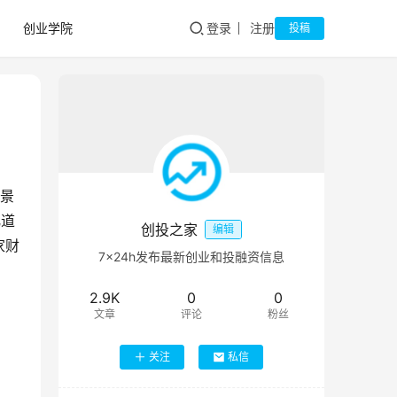
创业学院
登录
注册
投稿
热景
化道
创投之家
编辑
家财
7×24h发布最新创业和投融资信息
2.9K
0
0
文章
评论
粉丝
关注
私信