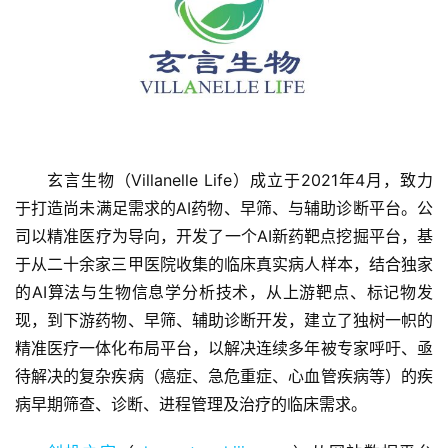
玄言生物（Villanelle Life）成立于2021年4月，致力
于打造尚未满足需求的AI药物、早筛、与辅助诊断平台。公
首
司以精准医疗为导向，开发了一个AI新药靶点挖掘平台，基
页
于从二十余家三甲医院收集的临床真实病人样本，结合独家
的AI算法与生物信息学分析技术，从上游靶点、标记物发
融
现，到下游药物、早筛、辅助诊断开发，建立了独树一帜的
资
报
精准医疗一体化布局平台，以解决连续多年被专家呼吁、亟
道
待解决的复杂疾病（癌症、急危重症、心血管疾病等）的疾
病早期筛查、诊断、进程管理及治疗的临床需求。
商