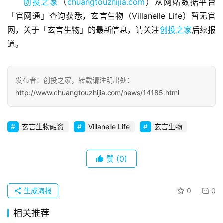
业
创投之家
（
chuangtouzhijia.com
）从网站数据平台
观
「官网通」查询获悉，玄言生物（Villanelle Life）暂无官
察
网，关于「玄言生物」的最新信息，请关注
创投之家
后续报
道。
初
创
企
发布者：创投之家，转载请注明出处：
业
http://www.chuangtouzhijia.com/news/14185.html
品
投稿
牌
玄言生物融资
Villanelle Life
玄言生物
发
布
赞
(0)
登录
注册
并
购
生成海报
0
0
重
相关推荐
组