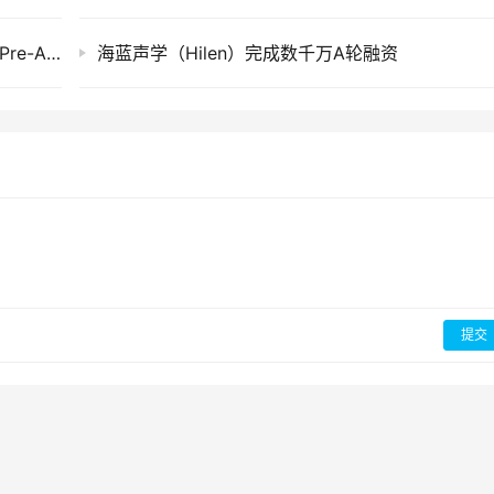
芯化和云（ChemCloud）完成数千万元人民币Pre-A轮融资
海蓝声学（Hilen）完成数千万A轮融资
提交