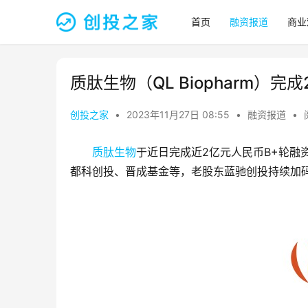
首页
融资报道
商业
质肽生物（QL Biopharm）完
创投之家
•
2023年11月27日 08:55
•
融资报道
•
质肽生物
于近日完成近2亿元人民币B+轮
都科创投、晋成基金等，老股东蓝驰创投持续加