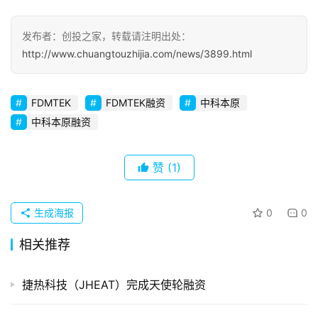
察
发布者：创投之家，转载请注明出处：
初
http://www.chuangtouzhijia.com/news/3899.html
创
企
业
FDMTEK
FDMTEK融资
中科本原
中科本原融资
品
投稿
牌
赞
(1)
发
布
登录
注册
生成海报
0
0
并
购
相关推荐
重
组
捷热科技（JHEAT）完成天使轮融资
公