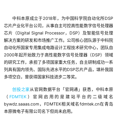
中科本原成立于2018年，为中国科学院自动化所DSP
芯片产业化平台公司，从事自主可控高性能数字信号处理器
芯片（Digital Signal Processor，DSP）及智能信号处理
解决方案的研发和市场推广工作。公司核心团队源于中科院
首
自动化所国家专用集成电路设计工程技术研究中心，团队自
页
2000年起开始致力于高性能数字信号处理器（DSP）领域
的研究工作，承担了多项国家重大任务，自主研制成功一系
融
列具有国内领先、国际先进水平的DSP芯片产品，填补我国
资
多项空白，曾获得国家科技进步二等奖。
报
道
创投之家
从官网数据平台「官网通」获悉，中科本原
（
FDMTEK
）官网启用的是建站平台的二级域名
商
bywdz.saaas.com，FDMTEK相关域名fdmtek.cn在青岛
业
本原微电子有限公司名下但尚未启用。
观