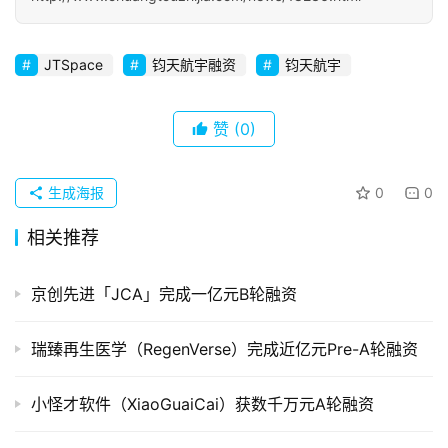
初
创
JTSpace
钧天航宇融资
钧天航宇
企
业
赞
(0)
品
投稿
牌
生成海报
0
0
发
布
相关推荐
登录
注册
并
京创先进「JCA」完成一亿元B轮融资
购
重
组
瑞臻再生医学（RegenVerse）完成近亿元Pre-A轮融资
公
小怪才软件（XiaoGuaiCai）获数千万元A轮融资
司