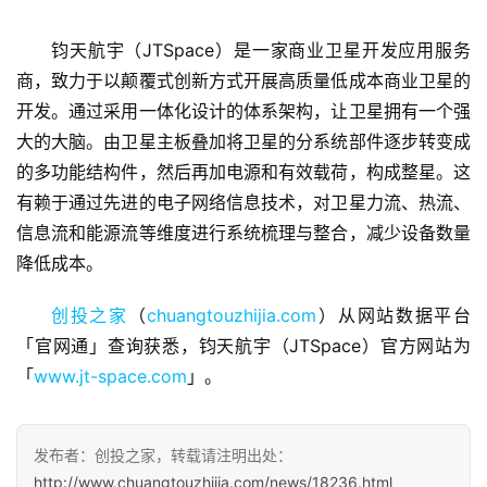
钧天航宇（JTSpace）是一家商业卫星开发应用服务
商，致力于以颠覆式创新方式开展高质量低成本商业卫星的
开发。通过采用一体化设计的体系架构，让卫星拥有一个强
大的大脑。由卫星主板叠加将卫星的分系统部件逐步转变成
首
的多功能结构件，然后再加电源和有效载荷，构成整星。这
页
有赖于通过先进的电子网络信息技术，对卫星力流、热流、
信息流和能源流等维度进行系统梳理与整合，减少设备数量
融
资
降低成本。
报
道
创投之家
（
chuangtouzhijia.com
）从网站数据平台
「官网通」查询获悉，钧天航宇（JTSpace）官方网站为
商
「
www.jt-space.com
」。
业
观
察
发布者：创投之家，转载请注明出处：
http://www.chuangtouzhijia.com/news/18236.html