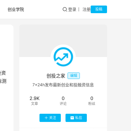
创业学院
登录
注册
投稿
投资
创投之家
编辑
标测
7×24h发布最新创业和投融资信息
2.9K
0
0
文章
评论
粉丝
关注
私信