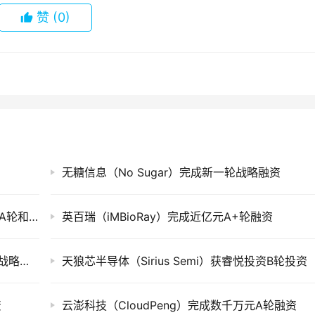
赞
(0)
无糖信息（No Sugar）完成新一轮战略融资
蓝海机器人（Blue Ocean Robot）完成数千万A轮和A+轮融资
英百瑞（iMBioRay）完成近亿元A+轮融资
美置乡墅（Meizhi Villa）获得新一轮数千万元战略投资
天狼芯半导体（Sirius Semi）获睿悦投资B轮投资
资
云澎科技（CloudPeng）完成数千万元A轮融资