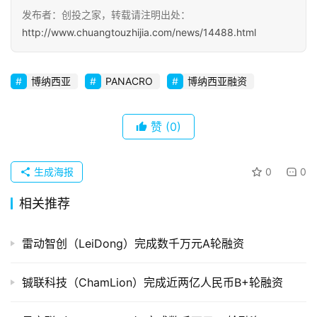
发布者：创投之家，转载请注明出处：
初
http://www.chuangtouzhijia.com/news/14488.html
创
企
博纳西亚
PANACRO
博纳西亚融资
业
品
赞
(0)
投稿
牌
发
生成海报
0
0
布
登录
注册
相关推荐
并
购
雷动智创（LeiDong）完成数千万元A轮融资
重
组
铖联科技（ChamLion）完成近两亿人民币B+轮融资
公