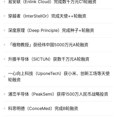
司
易安联（Enlink Cloud）完成数千万元C1轮融资
上
市
穿越者（InterStellOr）完成天使++轮融资
创
深度原理（Deep Principle）完成种子+轮融资
投
数
「植物教授」获经纬中国5000万元A轮融资
据
升滕半导体（SICTUN）获数千万元A轮融资
创
业
学
一心向上科技（UponeTech）获小米、创新工场等天使
院
轮融资
浦峦半导体（PeakSemi）获得1500万人民币战略投资
科思明德（ConceMed）完成B轮融资