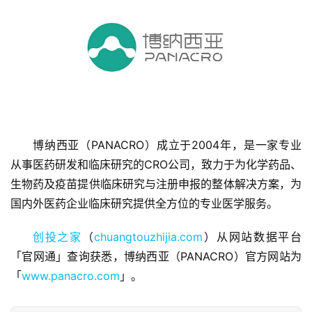
首
页
博纳西亚（PANACRO）成立于2004年，是一家专业
从事医药研发和临床研究的CRO公司，致力于为化学药品、
融
生物药及疫苗提供临床研究与注册申报的整体解决方案，为
资
报
国内外医药企业临床研究提供全方位的专业医学服务。
道
创投之家
（
chuangtouzhijia.com
）从网站数据平台
商
「官网通」查询获悉，博纳西亚（PANACRO）官方网站为
业
「
www.panacro.com
」。
观
察