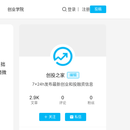
创业学院
登录
注册
投稿
，拙
滴微
创投之家
编辑
7×24h发布最新创业和投融资信息
2.9K
0
0
文章
评论
粉丝
关注
私信