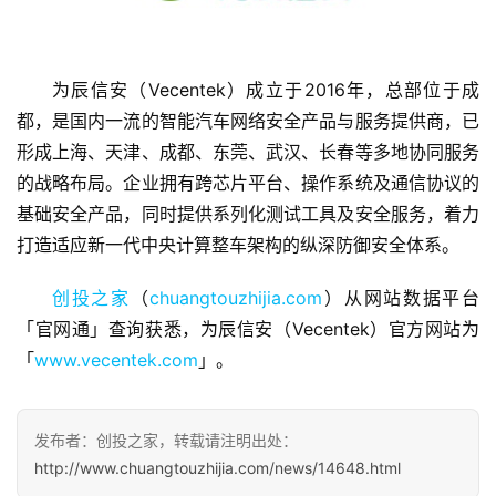
为辰信安（Vecentek）成立于2016年，总部位于成
都，是国内一流的智能汽车网络安全产品与服务提供商，已
首
形成上海、天津、成都、东莞、武汉、长春等多地协同服务
页
的战略布局。企业拥有跨芯片平台、操作系统及通信协议的
融
基础安全产品，同时提供系列化测试工具及安全服务，着力
资
打造适应新一代中央计算整车架构的纵深防御安全体系。
报
道
创投之家
（
chuangtouzhijia.com
）从网站数据平台
「官网通」查询获悉，为辰信安（Vecentek）官方网站为
商
「
www.vecentek.com
」。
业
观
察
发布者：创投之家，转载请注明出处：
http://www.chuangtouzhijia.com/news/14648.html
初