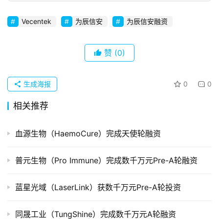
创
Vecentek
为辰信安
为辰信安融资
企
业
赞
(0)
品
投稿
牌
生成海报
0
0
发
布
相关推荐
登录
注册
并
血源生物（HaemoCure）完成天使轮融资
购
重
组
普元生物（Pro Immune）完成数千万元Pre-A轮融资
公
蓝星光域（LaserLink）获数千万元Pre-A轮投资
司
上
同晟工业（TungShine）完成数千万元A轮融资