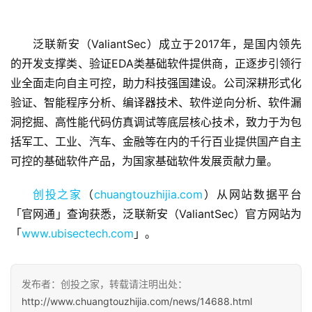
泛联新安（ValiantSec）成立于2017年，是国内领先
的开发支撑类、验证EDA类基础软件提供商，正逐步引领行
首
业全面走向自主可控，助力科技强国建设。公司深耕形式化
页
验证、智能程序分析、编译器技术、软件逆向分析、软件漏
洞挖掘、高性能代码仿真调试等底层核心技术，致力于为包
融
括军工、工业、汽车、金融等在内的千行百业提供国产自主
资
可控的基础软件产品，为国家基础软件发展贡献力量。
报
道
创投之家
（
chuangtouzhijia.com
）从网站数据平台
「官网通」查询获悉，泛联新安（ValiantSec）官方网站为
商
「
www.ubisectech.com
」。
业
观
察
发布者：创投之家，转载请注明出处：
http://www.chuangtouzhijia.com/news/14688.html