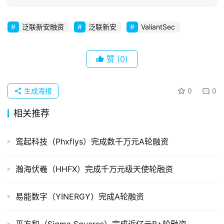
初
创
企
泛联新安融资
泛联新安
ValiantSec
业
赞
(0)
品
投稿
牌
发
生成海报
0
0
布
相关推荐
登录
注册
并
购
鸾起科技（Phxflys）完成数千万元A轮融资
重
组
瀚海伏羲（HHFX）完成千万元级天使轮融资
公
易能数字（YINERGY）完成A轮融资
司
上