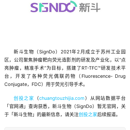
首
新斗生物（SignDo）2021年2月成立于苏州工业园
页
区，公司聚焦肿瘤靶向荧光造影剂的研发及产业化，以“点
亮肿瘤，精准手术”为目标，搭建了RT-TFC™研发技术平
融
台，开发了各种荧光偶联药物（Fluorescence- Drug 
资
报
Conjugate，FDC）用于荧光引导手术。
道
创投之家
（
chuangtouzhijia.com
）从网站数据平台
「官网通」查询获悉，新斗生物（SignDo）暂无官网，关
商
业
于「新斗生物」的最新信息，请关注
创投之家
后续报道。
观
察