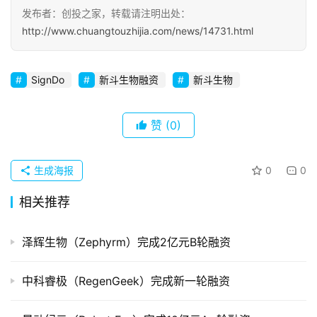
发布者：创投之家，转载请注明出处：
初
http://www.chuangtouzhijia.com/news/14731.html
创
企
SignDo
新斗生物融资
新斗生物
业
品
赞
(0)
投稿
牌
发
生成海报
0
0
布
登录
注册
相关推荐
并
购
泽辉生物（Zephyrm）完成2亿元B轮融资
重
组
中科睿极（RegenGeek）完成新一轮融资
公