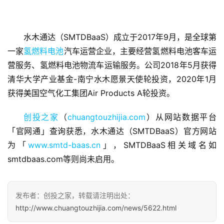
水木通达（SMTDBaaS）成立于2017年9月，是全球第
一家
氢燃料电池
汽车运营企业，主要经营氢燃料电池客车运
首
营服务、氢燃料电池物流车运输服务。公司2018年5月获得
页
清华大学产业基金-南宁水木愿景天使轮投资，2020年1月
获得美国空气化工集团Air Products A轮投资。
融
资
创投之家
（
chuangtouzhijia.com
）从网站数据平台
报
「官网通」查询获悉，水木通达（SMTDBaaS）官方网站
道
为「
www.smtd-baas.cn
」，SMTDBaaS相关域名如
smtdbaas.com等则尚未启用。
商
业
观
发布者：创投之家，转载请注明出处：
察
http://www.chuangtouzhijia.com/news/5622.html