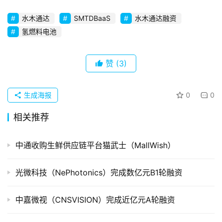
初
创
水木通达
SMTDBaaS
水木通达融资
企
氢燃料电池
业
赞
(3)
品
投稿
牌
发
生成海报
0
0
布
相关推荐
登录
注册
并
购
中通收购生鲜供应链平台猫武士（MallWish）
重
组
光微科技（NePhotonics）完成数亿元B1轮融资
公
中嘉微视（CNSVISION）完成近亿元A轮融资
司
上