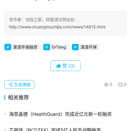
察
初
发布者：创投之家，转载请注明出处：
创
http://www.chuangtouzhijia.com/news/14815.html
企
业
湛清环保融资
DrTsing
湛清环保
品
投稿
牌
赞
(0)
发
布
登录
注册
生成海报
0
0
并
相关推荐
购
重
组
海思盖德（HealthGuard）完成近亿元新一轮融资
公
芯视佳（BCDTEK）完成5亿人民币战略融资