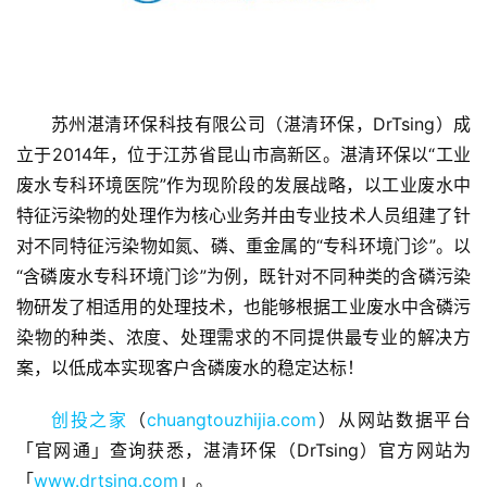
苏州湛清环保科技有限公司（湛清环保，DrTsing）成
立于2014年，位于江苏省昆山市高新区。湛清环保以“工业
废水专科环境医院”作为现阶段的发展战略，以工业废水中
首
页
特征污染物的处理作为核心业务并由专业技术人员组建了针
对不同特征污染物如氮、磷、重金属的“专科环境门诊”。以
融
“含磷废水专科环境门诊”为例，既针对不同种类的含磷污染
资
物研发了相适用的处理技术，也能够根据工业废水中含磷污
报
染物的种类、浓度、处理需求的不同提供最专业的解决方
道
案，以低成本实现客户含磷废水的稳定达标！
商
创投之家
（
chuangtouzhijia.com
）从网站数据平台
业
「官网通」查询获悉，湛清环保（DrTsing）官方网站为
观
「
www.drtsing.com
」。