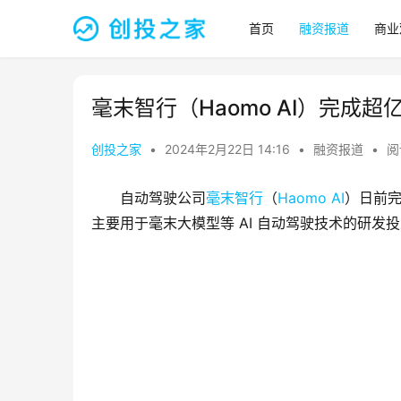
首页
融资报道
商业
毫末智行（Haomo AI）完成超
创投之家
•
2024年2月22日 14:16
•
融资报道
•
阅
自动驾驶公司
毫末智行
（
Haomo AI
）日前完
主要用于毫末大模型等 AI 自动驾驶技术的研