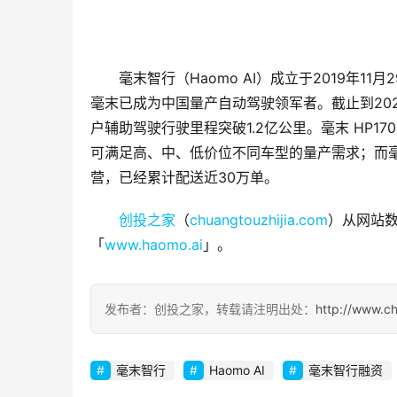
毫末智行（Haomo AI）成立于2019年
毫末已成为中国量产自动驾驶领军者。截止到2024
户辅助驾驶行驶里程突破1.2亿公里。毫末 HP17
可满足高、中、低价位不同车型的量产需求；而
营，已经累计配送近30万单。
创投之家
（
chuangtouzhijia.com
）从网站数
「
www.haomo.ai
」。
发布者：创投之家，转载请注明出处：
http://www.c
毫末智行
Haomo AI
毫末智行融资