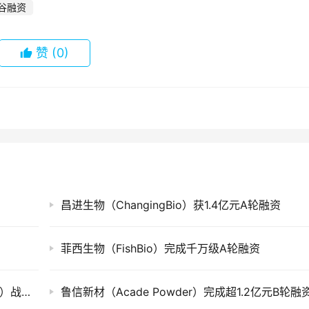
谷融资
赞
(0)
昌进生物（ChangingBio）获1.4亿元A轮融资
菲西生物（FishBio）完成千万级A轮融资
唯怡饮料（Viee）获得路威凯腾（L Catterton）战略投资
鲁信新材（Acade Powder）完成超1.2亿元B轮融