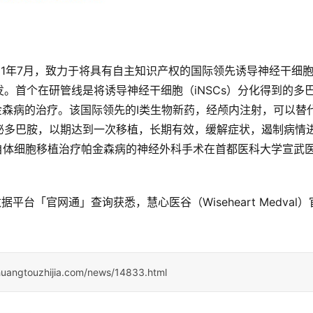
成立于2021年7月，致力于将具有自主知识产权的国际领先诱导神经干细
。首个在研管线是将诱导神经干细胞（iNSCs）分化得到的多
帕金森病的治疗。该国际领先的I类生物新药，经颅内注射，可以替
泌多巴胺，以期达到一次移植，长期有效，缓解症状，遏制病情
DAP自体细胞移植治疗帕金森病的神经外科手术在首都医科大学宣武
据平台「官网通」查询获悉，慧心医谷（Wiseheart Medval）
huangtouzhijia.com/news/14833.html