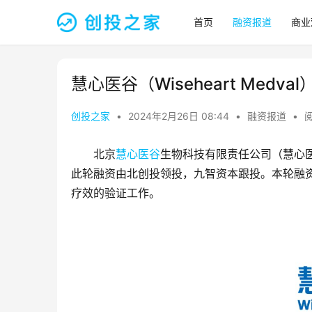
首页
融资报道
商业
慧心医谷（Wiseheart Medv
创投之家
•
2024年2月26日 08:44
•
融资报道
•
阅
北京
慧心医谷
生物科技有限责任公司（慧心
此轮融资由北创投领投，九智资本跟投。本轮融
疗效的验证工作。