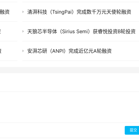
列融资
清湃科技（TsingPai）完成数千万元天使轮融资
资
天狼芯半导体（Sirius Semi）获睿悦投资B轮投资
资
安湃芯研（ANPI）完成近亿元A轮融资
提交