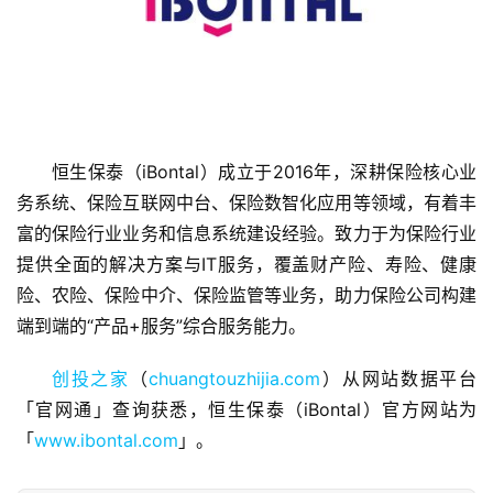
恒生保泰（iBontal）成立于2016年，深耕保险核心业
首
务系统、保险互联网中台、保险数智化应用等领域，有着丰
页
富的保险行业业务和信息系统建设经验。致力于为保险行业
提供全面的解决方案与IT服务，覆盖财产险、寿险、健康
融
资
险、农险、保险中介、保险监管等业务，助力保险公司构建
报
端到端的“产品+服务”综合服务能力。
道
创投之家
（
chuangtouzhijia.com
）从网站数据平台
商
「官网通」查询获悉，恒生保泰（iBontal）官方网站为
业
「
www.ibontal.com
」。
观
察