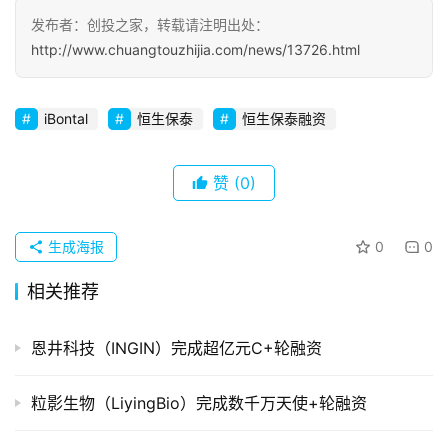
发布者：创投之家，转载请注明出处：
初
http://www.chuangtouzhijia.com/news/13726.html
创
企
业
iBontal
恒生保泰
恒生保泰融资
品
赞
(0)
投稿
牌
发
布
生成海报
0
0
登录
注册
相关推荐
并
购
恩井科技（INGIN）完成超亿元C+轮融资
重
组
粒影生物（LiyingBio）完成数千万天使+轮融资
公