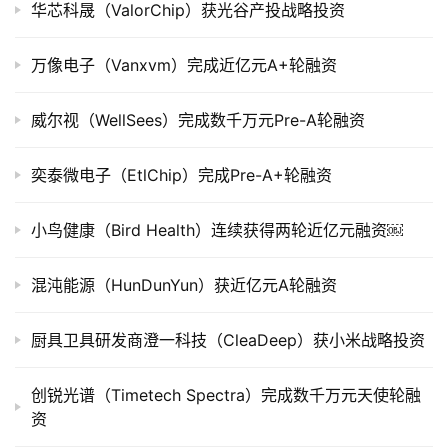
司
华芯科晟（ValorChip）获光谷产投战略投资
上
市
万像电子（Vanxvm）完成近亿元A+轮融资
创
威尔视（WellSees）完成数千万元Pre-A轮融资
投
数
奕泰微电子（EtlChip）完成Pre-A+轮融资
据
小鸟健康（Bird Health）连续获得两轮近亿元融资￼
创
业
学
混沌能源（HunDunYun）获近亿元A轮融资
院
厨具卫具研发商澄一科技（CleaDeep）获小米战略投资
创锐光谱（Timetech Spectra）完成数千万元天使轮融
资