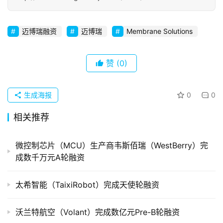
初
创
迈博瑞融资
迈博瑞
Membrane Solutions
企
业
赞
(0)
品
投稿
牌
生成海报
0
0
发
布
相关推荐
登录
注册
并
微控制芯片（MCU）生产商韦斯佰瑞（WestBerry）完
购
成数千万元A轮融资
重
组
太希智能（TaixiRobot）完成天使轮融资
公
沃兰特航空（Volant）完成数亿元Pre-B轮融资
司