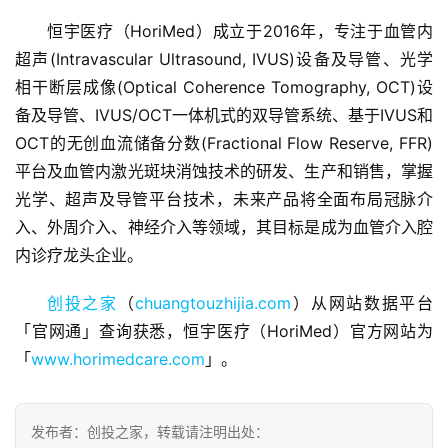
恒宇医疗（HoriMed）成立于2016年，专注于血管内
超声(Intravascular Ultrasound, IVUS)设备及导管、光学
相干断层成像(Optical Coherence Tomography, OCT)设
备及导管、IVUS/OCT一体机式的双导管系统、基于IVUS和
OCT的无创血流储备分数(Fractional Flow Reserve, FFR)
首
平台及血管内激光斑块消蚀技术的研发、生产和销售，掌握
页
光学、超声及导管平台技术，未来产品将全面布局冠脉介
入、外周介入、神经介入等领域，其目标是成为血管介入腔
融
内诊疗龙头企业。
资
报
创投之家
（
chuangtouzhijia.com
）从网站数据平台
道
「官网通」查询获悉，恒宇医疗（HoriMed）官方网站为
「
www.horimedcare.com
」。
商
业
观
察
发布者：创投之家，转载请注明出处：