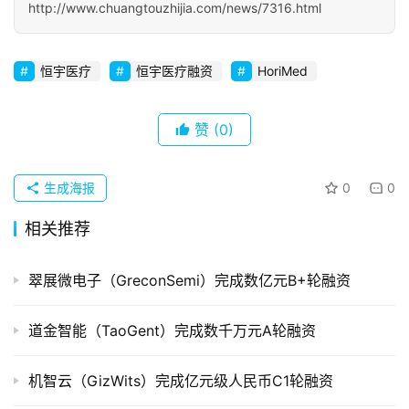
http://www.chuangtouzhijia.com/news/7316.html
初
创
恒宇医疗
恒宇医疗融资
HoriMed
企
业
赞
(0)
品
投稿
牌
生成海报
0
0
发
布
相关推荐
登录
注册
并
翠展微电子（GreconSemi）完成数亿元B+轮融资
购
重
道金智能（TaoGent）完成数千万元A轮融资
组
机智云（GizWits）完成亿元级人民币C1轮融资
公
司