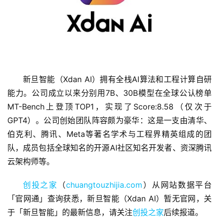
新旦智能（Xdan AI）拥有全栈AI算法和工程计算自研
首
能力。公司成立以来分别用7B、30B模型在全球公认榜单
页
MT-Bench上登顶TOP1，实现了Score:8.58（仅次于
GPT4）。公司创始团队阵容颇为豪华：这是一支由清华、
融
资
伯克利、腾讯、Meta等著名学术与工程界精英组成的团
报
队，成员包括全球知名的开源AI社区知名开发者、资深腾讯
道
云架构师等。
商
创投之家
（
chuangtouzhijia.com
）从网站数据平台
业
「官网通」查询获悉，新旦智能（Xdan AI）暂无官网，关
观
于「新旦智能」的最新信息，请关注
创投之家
后续报道。
察