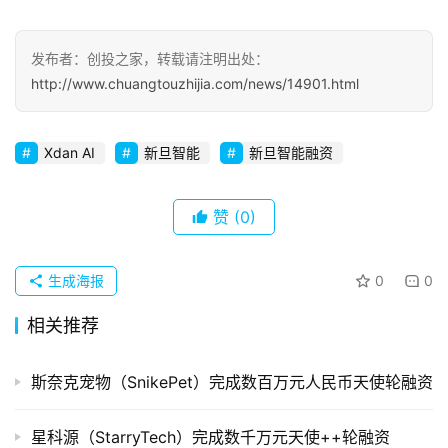
初
发布者：创投之家，转载请注明出处：
创
http://www.chuangtouzhijia.com/news/14901.html
企
业
Xdan AI
新旦智能
新旦智能融资
品
投稿
牌
赞
(0)
发
布
生成海报
0
0
登录
注册
并
相关推荐
购
重
组
斯奈克宠物（SnikePet）完成数百万元人民币天使轮融资
公
星科源（StarryTech）完成数千万元天使++轮融资