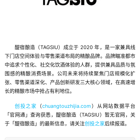
首
醍宿酿造（TAGSIU）成立于 2020 年，是一家兼具线
页
下门店空间体验与零售渠道布局的精酿品牌。品牌瞄准都市
中追求个性化、社交化饮酒体验的人群，提供兼具品质与氛
融
围感的精酿消费场景。公司未来将持续聚焦门店规模化扩
资
张、零售渠道深化、产品创新研发三大核心领域，在高速增
报
长的精酿市场中抢占有利地位。
道
创投之家
（
chuangtouzhijia.com
）从网站数据平台
商
「官网通」查询获悉，醍宿酿造（TAGSIU）暂无官网，关
业
于「醍宿酿造」的最新信息，请关注
创投之家
后续报道。
观
察