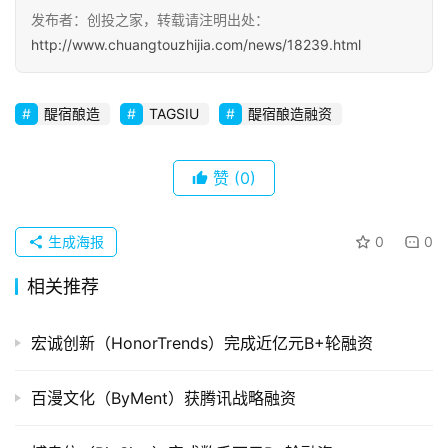
发布者：创投之家，转载请注明出处：
初
http://www.chuangtouzhijia.com/news/18239.html
创
企
业
醍宿酿造
TAGSIU
醍宿酿造融资
品
投稿
赞
(0)
牌
发
布
生成海报
0
0
登录
注册
相关推荐
并
购
重
宏诚创新（HonorTrends）完成近亿元B+轮融资
组
百漫文化（ByMent）获腾讯战略融资
公
司