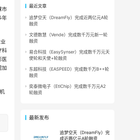
最近文章
球市
多年
追梦空天（DreamFly）完成近两亿元A轮
融资
文德数慧（Vende）完成数千万元新一轮
融资
企业
疗科
易合科技（EasySynser）完成数千万元天
使轮和天使+轮融资
影医
需加
东超科技（EASPEED）完成数千万B++轮
融资
奕泰微电子（EtlChip）完成数千万元A2
外机
轮融资
最新发布
追梦空天（DreamFly）完
成近两亿元A轮融资