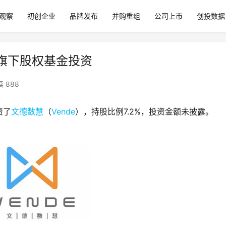
观察
初创企业
品牌发布
并购重组
公司上市
创投数据
新旗下股权基金投资
 888
资了
文德数慧
（
Vende
），持股比例7.2%，投资金额未披露。