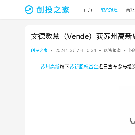
首页
融资报道
商业
文德数慧（Vende）获苏州高
创投之家
•
2024年3月7日 10:34
•
融资报道
•
阅读
苏州高新
旗下
苏新股权基金
近日宣布参与投