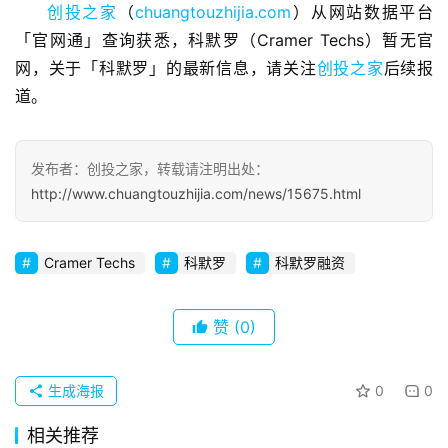
创投之家
（
chuangtouzhijia.com
）从网站数据平台
业
「官网通」查询获悉，科默罗（Cramer Techs）暂无官
观
察
网，关于「科默罗」的最新信息，请关注
创投之家
后续报
道。
初
创
企
发布者：创投之家，转载请注明出处：
业
http://www.chuangtouzhijia.com/news/15675.html
品
Cramer Techs
投稿
科默罗
科默罗融资
牌
发
布
赞
(0)
登录
注册
并
生成海报
0
0
购
重
相关推荐
组