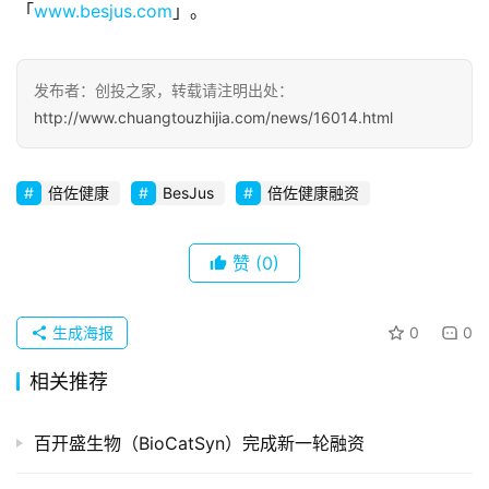
「
察
www.besjus.com
」。
初
发布者：创投之家，转载请注明出处：
创
http://www.chuangtouzhijia.com/news/16014.html
企
业
倍佐健康
BesJus
倍佐健康融资
品
投稿
牌
发
赞
(0)
布
登录
注册
生成海报
0
0
并
购
相关推荐
重
组
百开盛生物（BioCatSyn）完成新一轮融资
公