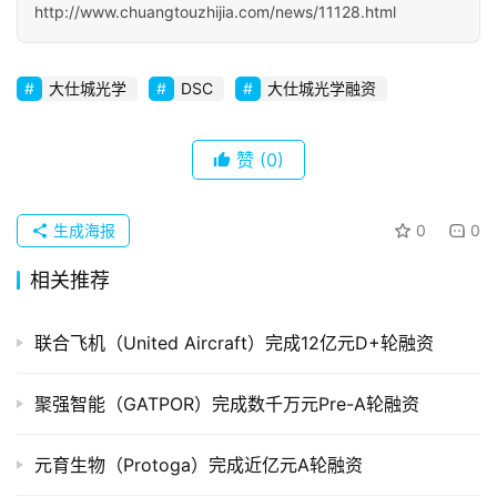
http://www.chuangtouzhijia.com/news/11128.html
初
创
企
大仕城光学
DSC
大仕城光学融资
业
品
赞
(0)
投稿
牌
发
生成海报
0
0
布
登录
注册
相关推荐
并
购
联合飞机（United Aircraft）完成12亿元D+轮融资
重
组
聚强智能（GATPOR）完成数千万元Pre-A轮融资
公
元育生物（Protoga）完成近亿元A轮融资
司
上