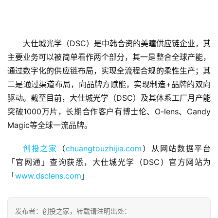
大仕城光学（DSC）是中韩合资的美瞳供应链企业，其
主要业务可以被简单看作两个部分，其一是整合全球产能，
首
通过数字化的供应链布局，实现全流程合规的柔性生产；其
页
二是通过渠道布局，向品牌方赋能，实现制造+品牌的双向
驱动。截至目前，大仕城光学（DSC）及其体系工厂月产能
融
突破1000万片，长期合作客户有博士伦、O-lens、Candy 
资
Magic等全球一流品牌。
报
道
创投之家
（
chuangtouzhijia.com
）从网站数据平台
「官网通」查询获悉，大仕城光学（DSC）官方网站为
商
「
www.dsclens.com
」
业
观
察
发布者：创投之家，转载请注明出处：