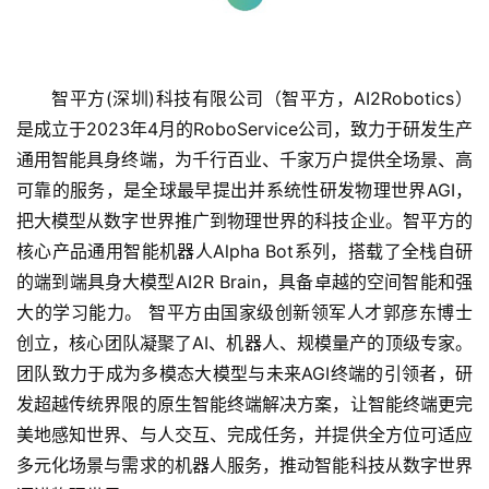
智平方(深圳)科技有限公司（智平方，AI2Robotics）
是成立于2023年4月的RoboService公司，致力于研发生产
通用智能具身终端，为千行百业、千家万户提供全场景、高
可靠的服务，是全球最早提出并系统性研发物理世界AGI，
把大模型从数字世界推广到物理世界的科技企业。智平方的
核心产品通用智能机器人Alpha Bot系列，搭载了全栈自研
首
页
的端到端具身大模型AI2R Brain，具备卓越的空间智能和强
大的学习能力。 智平方由国家级创新领军人才郭彦东博士
融
创立，核心团队凝聚了AI、机器人、规模量产的顶级专家。
资
团队致力于成为多模态大模型与未来AGI终端的引领者，研
报
发超越传统界限的原生智能终端解决方案，让智能终端更完
道
美地感知世界、与人交互、完成任务，并提供全方位可适应
多元化场景与需求的机器人服务，推动智能科技从数字世界
商