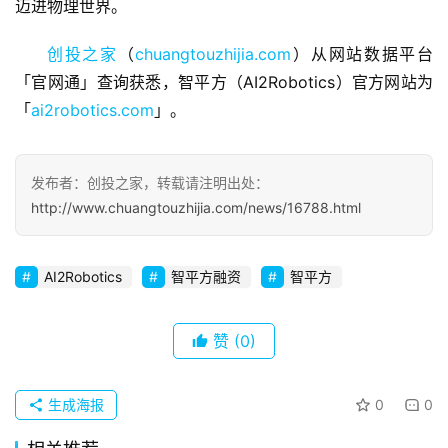
迈进物理世界。
业
观
创投之家
（
chuangtouzhijia.com
）从网站数据平台
察
「官网通」查询获悉，智平方（AI2Robotics）官方网站为
「
ai2robotics.com
」。
初
创
企
发布者：创投之家，转载请注明出处：
业
http://www.chuangtouzhijia.com/news/16788.html
品
投稿
牌
AI2Robotics
智平方融资
智平方
发
布
赞
(0)
登录
注册
并
购
生成海报
0
0
重
组