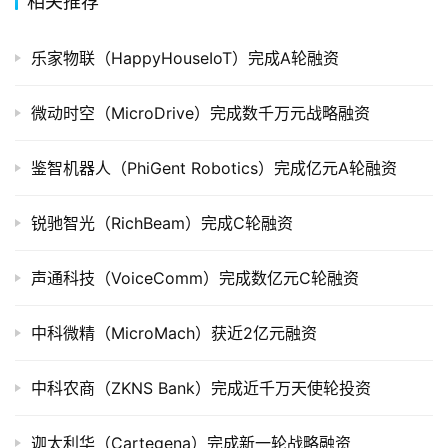
相关推荐
公
乐家物联（HappyHouseIoT）完成A轮融资
司
上
微动时空（MicroDrive）完成数千万元战略融资
市
鉴智机器人（PhiGent Robotics）完成亿元A轮融资
创
投
数
锐驰智光（RichBeam）完成C轮融资
据
声通科技（VoiceComm）完成数亿元C轮融资
创
业
中科微精（MicroMach）获近2亿元融资
学
院
中科农商（ZKNS Bank）完成近千万天使轮投资
迦太利华（Cartegena）完成新一轮战略融资