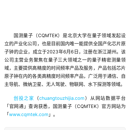
国测量子（CQMTEK）是北京大学在量子领域发起设
首
立的产业化公司，也是目前国内唯一能提供全国产化芯片原
页
子钟的企业，成立于2023年6月6日，注册在浙江湖州。该
公司主营业务聚焦在量子三大领域之一的量子精密测量领
融
域，主要提供高精度的时间频率产品及服务，产品包括芯片
资
原子钟在内的各类高精度时间频率产品，广泛用于通信、自
报
主导航、微纳卫星、无人驾驶、物联网、水下探测等领域。
道
创投之家
（
chuangtouzhijia.com
）从网站数据平台
商
「官网通」查询获悉，国测量子（CQMTEK）官方网站为
业
「
www.cqmtek.com
」。
观
察