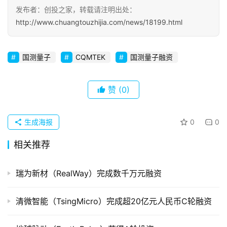
发布者：创投之家，转载请注明出处：
初
http://www.chuangtouzhijia.com/news/18199.html
创
企
业
国测量子
CQMTEK
国测量子融资
品
投稿
赞
(0)
牌
发
布
生成海报
0
0
登录
注册
相关推荐
并
购
重
瑞为新材（RealWay）完成数千万元融资
组
清微智能（TsingMicro）完成超20亿元人民币C轮融资
公
司