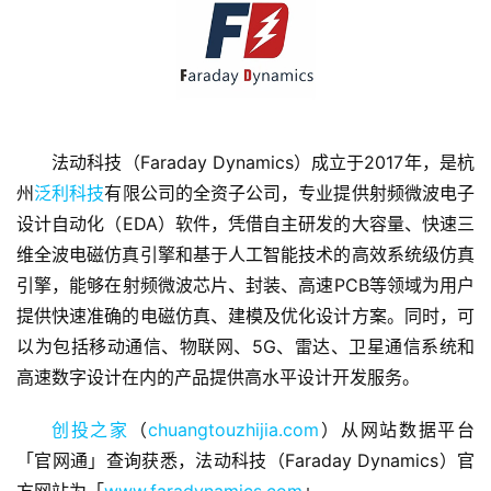
法动科技（Faraday Dynamics）成立于2017年，是杭
州
泛利科技
有限公司的全资子公司，专业提供射频微波电子
首
设计自动化（EDA）软件，凭借自主研发的大容量、快速三
页
维全波电磁仿真引擎和基于人工智能技术的高效系统级仿真
引擎，能够在射频微波芯片、封装、高速PCB等领域为用户
融
提供快速准确的电磁仿真、建模及优化设计方案。同时，可
资
报
以为包括移动通信、物联网、5G、雷达、卫星通信系统和
道
高速数字设计在内的产品提供高水平设计开发服务。
创投之家
（
chuangtouzhijia.com
）从网站数据平台
商
业
「官网通」查询获悉，法动科技（Faraday Dynamics）官
观