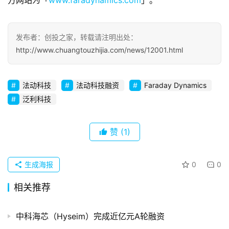
方网站为「
www.faradynamics.com
」。
察
初
发布者：创投之家，转载请注明出处：
创
http://www.chuangtouzhijia.com/news/12001.html
企
业
法动科技
法动科技融资
Faraday Dynamics
泛利科技
品
投稿
牌
发
赞
(1)
布
登录
注册
生成海报
0
0
并
购
相关推荐
重
组
中科海芯（Hyseim）完成近亿元A轮融资