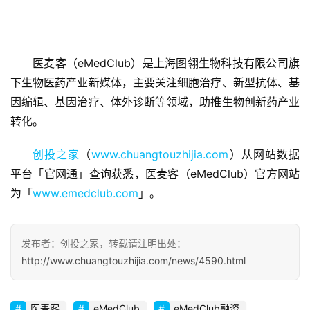
医麦客（eMedClub）是上海图翎生物科技有限公司旗
首
下生物医药产业新媒体，主要关注细胞治疗、新型抗体、基
页
因编辑、基因治疗、体外诊断等领域，助推生物创新药产业
转化。
融
资
创投之家
（
www.chuangtouzhijia.com
）从网站数据
报
平台「官网通」查询获悉，医麦客（eMedClub）官方网站
道
为「
www.emedclub.com
」。
商
业
发布者：创投之家，转载请注明出处：
观
http://www.chuangtouzhijia.com/news/4590.html
察
初
医麦客
eMedClub
eMedClub融资