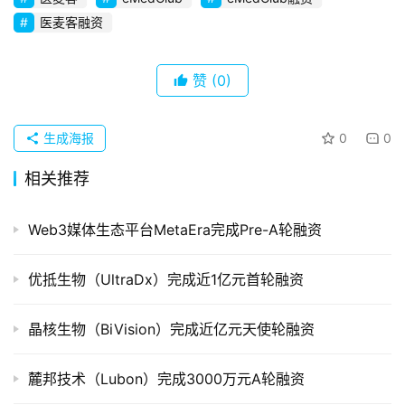
创
医麦客融资
企
业
赞
(0)
品
投稿
牌
生成海报
0
0
发
布
相关推荐
登录
注册
并
Web3媒体生态平台MetaEra完成Pre-A轮融资
购
重
优抵生物（UltraDx）完成近1亿元首轮融资
组
晶核生物（BiVision）完成近亿元天使轮融资
公
司
上
麓邦技术（Lubon）完成3000万元A轮融资
市