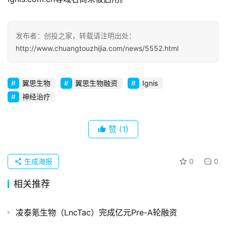
业
观
察
发布者：创投之家，转载请注明出处：
http://www.chuangtouzhijia.com/news/5552.html
初
创
企
翼思生物
翼思生物融资
Ignis
业
神经治疗
品
投稿
赞
(1)
牌
发
布
生成海报
0
0
登录
注册
并
相关推荐
购
重
凌泰氪生物（LncTac）完成亿元Pre-A轮融资
组