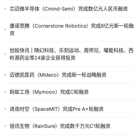
芯迈微半导体（Cmind-Semi）完成数亿元人民币融资
公
司
康诺思腾（Cornerstone Robotics）完成8亿元新一轮融
上
资
市
创投快讯 | 随幻科技、​乐刻运动、周师兄、曜能科技、西
创
岭源药业等24家企业获得投资
投
数
据
迈德凯医药（Mideco）完成新一轮战略融资
创
蚂蚁工场（Mymooo）完成C轮融资
业
学
进迭时空（SpaceMIT）完成Pre A+轮融资
院
锐讯生物（RainSure）完成数千万元C1轮融资