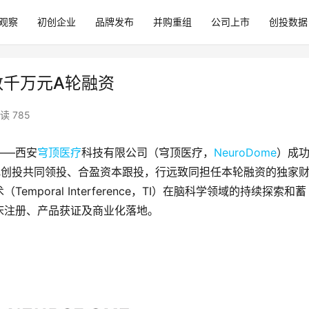
观察
初创企业
品牌发布
并购重组
公司上市
创投数据
成数千万元A轮融资
读 785
——西安
穹顶医疗
科技有限公司（穹顶医疗，
NeuroDome
）成
飞创投共同领投、合盈资本跟投，行远致同担任本轮融资的独家
poral Interference，TI）在脑科学领域的持续探索和蓄
床注册、产品获证及商业化落地。