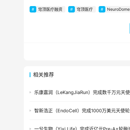
穹顶医疗融资
穹顶医疗
NeuroDome
相关推荐
乐康嘉润（LeKangJiaRun）完成数千万元天
智新浩正（EndoCell）完成1000万美元天使
一兮生物（Yixi Life）完成近亿元Pre-A+轮融