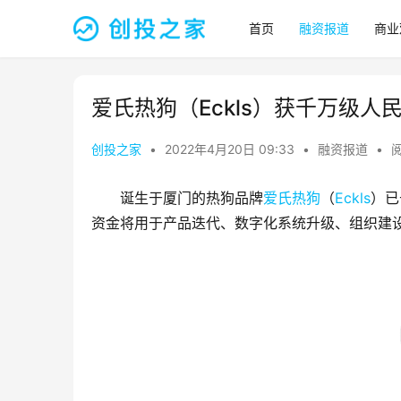
首页
融资报道
商业
爱氏热狗（Eckls）获千万级人
创投之家
•
2022年4月20日 09:33
•
融资报道
•
阅
诞生于厦门的热狗品牌
爱氏热狗
（
Eckls
）已
资金将用于产品迭代、数字化系统升级、组织建