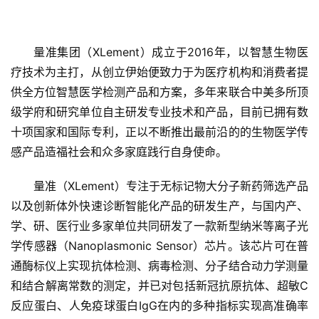
量准集团（XLement）成立于2016年，以智慧生物医
疗技术为主打，从创立伊始便致力于为医疗机构和消费者提
供全方位智慧医学检测产品和方案，多年来联合中美多所顶
级学府和研究单位自主研发专业技术和产品，目前已拥有数
十项国家和国际专利，正以不断推出最前沿的的生物医学传
感产品造福社会和众多家庭践行自身使命。
首
页
量准（XLement）专注于无标记物大分子新药筛选产品
以及创新体外快速诊断智能化产品的研发生产，与国内产、
融
学、研、医行业多家单位共同研发了一款新型纳米等离子光
资
学传感器（Nanoplasmonic Sensor）芯片。该芯片可在普
报
通酶标仪上实现抗体检测、病毒检测、分子结合动力学测量
道
和结合解离常数的测定，并已对包括新冠抗原抗体、超敏C
反应蛋白、人免疫球蛋白IgG在内的多种指标实现高准确率
商