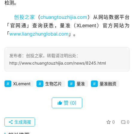
检测。
业
观
创投之家
（
chuangtouzhijia.com
）从网站数据平台
察
「官网通」查询获悉，量准（XLement）官方网站为
「
www.liangzhunglobal.com
」。
初
创
企
发布者：创投之家，转载请注明出处：
业
http://www.chuangtouzhijia.com/news/8245.html
品
投稿
牌
XLement
生物芯片
量准
量准融资
发
布
赞
(0)
登录
注册
并
购
生成海报
0
0
重
组