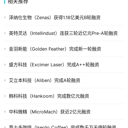
相关推荐
公
泽纳仕生物（Zenas）获得1.18亿美元B轮融资
司
上
英特灵达（Intellindust）连获三轮近亿元Pre-A轮融资
市
金羽新能（Golden Feather）完成新一轮融资
创
投
数
盛方科技（Excimer Laser）完成A++轮融资
据
艾立本科技（Aliben）完成A轮融资
创
业
韩科科技（Hankoom）完成数亿元融资
学
院
中科微精（MicroMach）获近2亿元融资
意士多咖啡（Iserdo Coffee）完成数千万天使轮融资