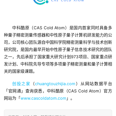
中科酷原（CAS Cold Atom）是国内首家同时具备多
种量子精密测量传感器和中性原子量子计算机研发能力的公
司，公司核心团队源自中国科学院精密测量科学与技术创新
首
页
研究院，是国内最早开始中性原子量子信息技术研究的团队
之一，先后承担了国家重大研究计划973项目、国家重点研
融
发计划、中科院先导专项等多项量子精密测量和量子计算相
资
关的国家级课题。
报
道
创投之家
（
chuangtouzhijia.com
）从网站数据平台
「官网通」查询获悉，中科酷原（CAS Cold Atom）官方
商
网站为「
www.cascoldatom.com
」。
业
观
察