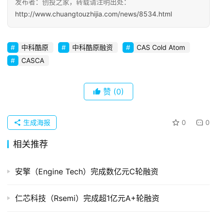
发布者：创投之家，转载请注明出处：
http://www.chuangtouzhijia.com/news/8534.html
初
创
企
中科酷原
中科酷原融资
CAS Cold Atom
业
CASCA
品
赞
(0)
投稿
牌
发
布
生成海报
0
0
登录
注册
相关推荐
并
购
重
安擎（Engine Tech）完成数亿元C轮融资
组
仁芯科技（Rsemi）完成超1亿元A+轮融资
公