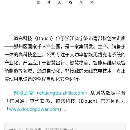
道充科技（Douch）位于浙江省宁波市南部科创大走廊
首
——鄞州区国家千人产业园，是一家集研发、生产、销售于
页
一体的高科技企业。公司专注于大功率智能无线充电系统的
产业化，产品应用于智慧出行、智慧物流、智能运维以及智
融
资
能制造等领域，通过自动化、非接触的无线充电技术，真正
报
实现用电设备的全程自动化安全运行。
道
创投之家
（
chuangtouzhijia.com
）从网站数据平台
商
「官网通」查询获悉，道充科技（Douch）官方网站为
业
「
www.douchpower.com
」。
观
察