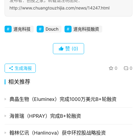
发布者：创投之家，转载请注明出处：
初
http://www.chuangtouzhijia.com/news/14247.html
创
企
业
道充科技
Douch
道充科技融资
品
赞
(0)
投稿
牌
发
布
生成海报
0
0
登录
注册
相关推荐
并
购
典晶生物（Eluminex）完成1000万美元B+轮融资
重
组
海普瑞（HPRAY）完成B+轮融资
公
司
翰林亿讯（Hanlinova）获中环控股战略投资