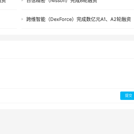
融资
日信精密（Nisson）完成B轮融资
跨维智能（DexForce）完成数亿元A1、A2轮融资
提交