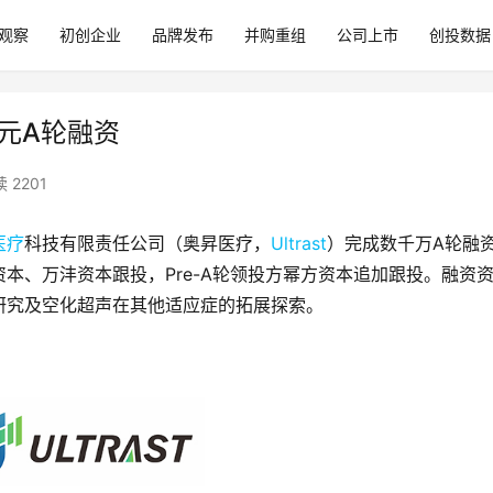
观察
初创企业
品牌发布
并购重组
公司上市
创投数据
万元A轮融资
 2201
医疗
科技有限责任公司（奥昇医疗，
Ultrast
）完成数千万A轮融
本、万沣资本跟投，Pre-A轮领投方幂方资本追加跟投。融资
研究及空化超声在其他适应症的拓展探索。