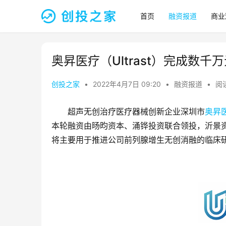
首页
融资报道
商业
奥昇医疗（Ultrast）完成数千
创投之家
•
2022年4月7日 09:20
•
融资报道
•
阅读
超声无创治疗医疗器械创新企业深圳市
奥昇
本轮融资由旸昀资本、涌铧投资联合领投，沂景资
将主要用于推进公司前列腺增生无创消融的临床