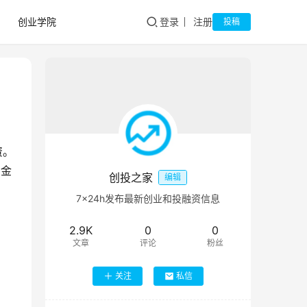
创业学院
登录
注册
投稿
资。
资金
创投之家
编辑
7×24h发布最新创业和投融资信息
2.9K
0
0
文章
评论
粉丝
关注
私信