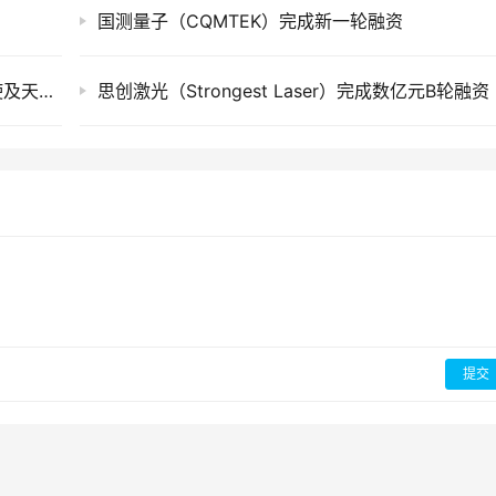
国测量子（CQMTEK）完成新一轮融资
纬钛机器人（ViTai Robotics）完成近亿元天使及天使+轮融资
思创激光（Strongest Laser）完成数亿元B轮融资
提交