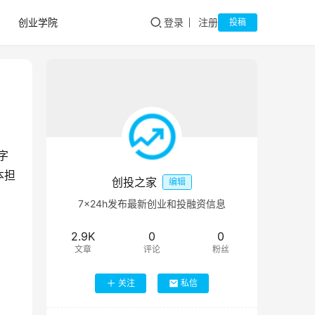
创业学院
登录
注册
投稿
字
本担
创投之家
编辑
7×24h发布最新创业和投融资信息
2.9K
0
0
文章
评论
粉丝
关注
私信