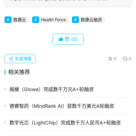
初
创
数康云
Health Force
数康云融资
企
业
赞
(0)
品
投稿
牌
生成海报
0
0
发
布
相关推荐
登录
注册
并
阁楼（Glowe）完成数千万元A+轮融资
购
重
组
德睿智药（MindRank AI）获数千万美元A轮融资
公
数字光芯（LightChip）完成数千万人民币A+轮融资
司