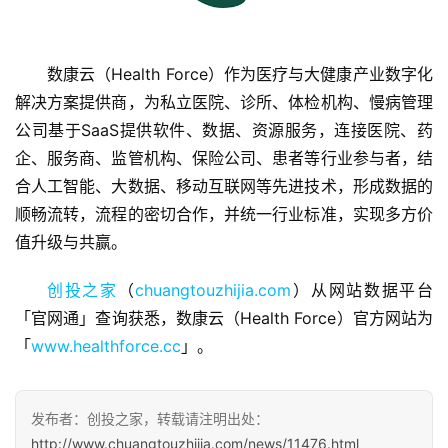
数康云（Health Force）作为医疗与大健康产业数字化
解决方案提供商，为私立医院、诊所、体检机构、慢病管理
公司基于SaaS提供软件、数据、资源服务，连接医院、药
首
企、服务商、监管机构、保险公司、患者等行业参与者，结
页
合人工智能、大数据、移动互联网等先进技术，形成数据的
顺畅流转，流程的密切合作，并统一行业标准，实现多方价
融
资
值升级与共赢。
报
道
创投之家
（
chuangtouzhijia.com
）从网站数据平台
「官网通」查询获悉，数康云（Health Force）官方网站为
商
「
www.healthforce.cc
」。
业
观
察
发布者：创投之家，转载请注明出处：
http://www.chuangtouzhijia.com/news/11476.html