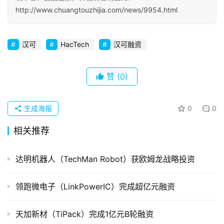
初
http://www.chuangtouzhijia.com/news/9954.html
创
企
汉可
HacTech
汉可融资
业
品
赞
(0)
投稿
牌
发
生成海报
0
0
布
登录
注册
相关推荐
并
购
达明机器人（TechMan Robot）获欧姆龙战略投资
重
组
领跑微电子（LinkPowerIC）完成超亿元融资
公
司
天加新材（TiPack）完成1亿元B轮融资