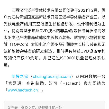
江西汉可泛半导体技术有限公司创建于2021年2月，落
户九江共青城国家高新技术开发区泛半导体装备产业园。以
光伏电池产线用真空薄膜生长设备研发、设计和制造为主
业，特别是基于热丝CVD技术的非晶硅/晶体硅异质结高效
首
太阳电池产线非晶硅薄膜生长核心装备、隧穿氧化物钝化接
页
触（TOPCon）太阳电池产线多晶硅薄膜生长核心装备和无
氧扩散掺杂装备的研发制造，目前拥有热丝CVD设备专利
融
等知识产权20余项，并已通过ISO9001质量管理体系认
资
报
证。
道
创投之家
（
chuangtouzhijia.com
）从网站数据平台
「官网通」查询获悉，汉可（HacTech）官方网站为
商
业
「
www.hactech.cn
」。
观
察
发布者：创投之家，转载请注明出处：