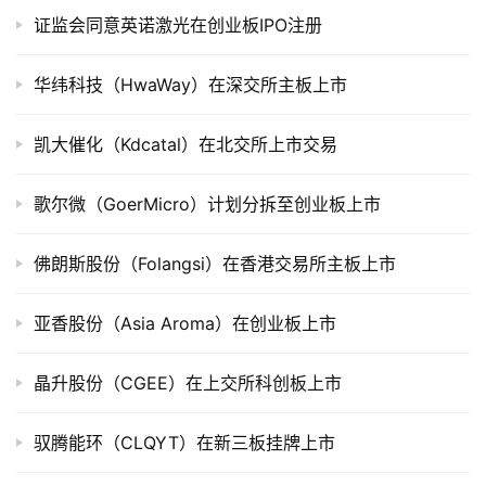
公
证监会同意英诺激光在创业板IPO注册
司
上
华纬科技（HwaWay）在深交所主板上市
市
凯大催化（Kdcatal）在北交所上市交易
创
投
歌尔微（GoerMicro）计划分拆至创业板上市
数
据
佛朗斯股份（Folangsi）在香港交易所主板上市
创
业
亚香股份（Asia Aroma）在创业板上市
学
院
晶升股份（CGEE）在上交所科创板上市
驭腾能环（CLQYT）在新三板挂牌上市