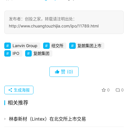
观
察
发布者：创投之家，转载请注明出处：
初
http://www.chuangtouzhijia.com/ipo/11789.html
创
企
业
Lanvin Group
纽交所
复朗集团上市
IPO
复朗集团
品
投稿
牌
赞
(0)
发
布
登录
注册
生成海报
0
0
并
相关推荐
购
重
组
林泰新材（Lintex）在北交所上市交易