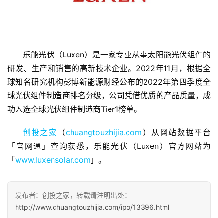
乐能光伏（Luxen）是一家专业从事太阳能光伏组件的
首
页
研发、生产和销售的高新技术企业。2022年11月，根据全
球知名研究机构彭博新能源财经公布的2022年第四季度全
融
球光伏组件制造商排名分级，公司凭借优质的产品质量，成
资
功入选全球光伏组件制造商Tier1榜单。
报
道
创投之家
（
chuangtouzhijia.com
）从网站数据平台
「官网通」查询获悉，乐能光伏（Luxen）官方网站为
商
「
www.luxensolar.com
」。
业
观
察
发布者：创投之家，转载请注明出处：
http://www.chuangtouzhijia.com/ipo/13396.html