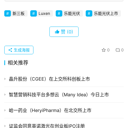
初
创
企
新三板
Luxen
乐能光伏
乐能光伏上市
业
赞
(0)
品
投稿
牌
发
生成海报
0
0
布
相关推荐
登录
注册
并
晶升股份（CGEE）在上交所科创板上市
购
重
组
智慧营销科技平台多想云（Many Idea）今日上市
公
峆一药业（HeryiPharma）在北交所上市
司
上
证监会同意英诺激光在创业板IPO注册