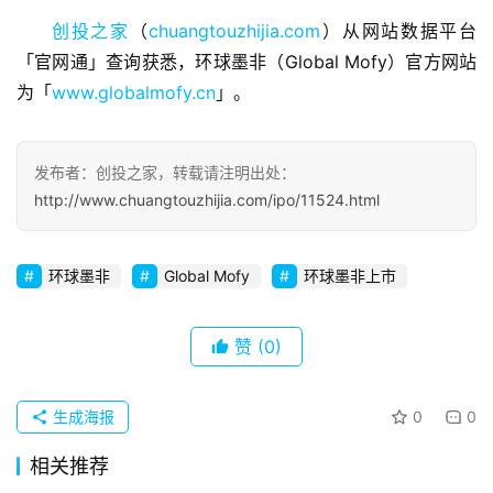
观
创投之家
（
chuangtouzhijia.com
）从网站数据平台
察
「官网通」查询获悉，环球墨非（Global Mofy）官方网站
为「
www.globalmofy.cn
」。
初
创
企
发布者：创投之家，转载请注明出处：
业
http://www.chuangtouzhijia.com/ipo/11524.html
品
投稿
环球墨非
Global Mofy
环球墨非上市
牌
发
布
赞
(0)
登录
注册
并
购
生成海报
0
0
重
相关推荐
组