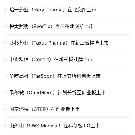
峆一药业（HeryiPharma）在北交所上市
公
司
上
恒太照明（EverTie）今日在北交所上市
市
紫杉药业（Taxus Pharma）在新三板挂牌上市
创
投
中企科信（Coscin）在新三板挂牌上市
数
据
华曙高科（FarSoon）在上交所科创板上市
创
歌尔微（GoerMicro）计划分拆至创业板上市
业
学
院
国泰环保（GTEP）在创业板上市
山外山（SWS Medical）在科创板IPO上市