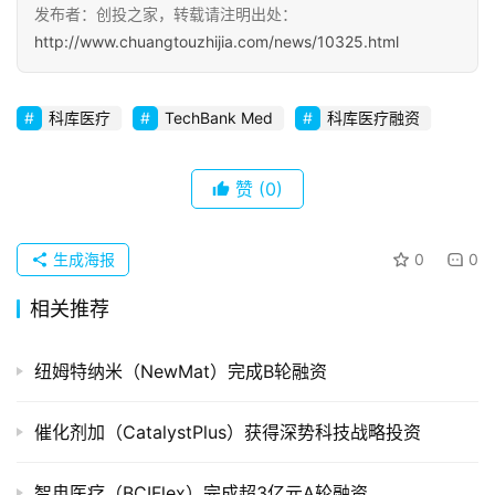
发布者：创投之家，转载请注明出处：
初
http://www.chuangtouzhijia.com/news/10325.html
创
企
业
科库医疗
TechBank Med
科库医疗融资
品
赞
(0)
投稿
牌
发
布
生成海报
0
0
登录
注册
相关推荐
并
购
重
纽姆特纳米（NewMat）完成B轮融资
组
催化剂加（CatalystPlus）获得深势科技战略投资
公
司
智冉医疗（BCIFlex）完成超3亿元A轮融资