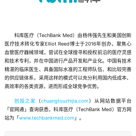
科库医疗（TechBank Med）由杨伟强先生和美国创新
医疗技术转化专家Elliot Reed博士于2016年创办，聚焦心
首
页
血管医疗器械领域，尝试在全球搜寻和授权前沿的医疗灵感
和技术专利，并在中国进行产品开发和产业化。中国有技术
融
精湛的临床医生、具备国际水准的工程师队伍、和比较完善
资
的供应链体系，采用这样的模式可以充分利用国内低成本、
报
高效率的各类资源，进而形成全球竞争优势。
道
创投之家
（
chuangtouzhijia.com
）从网站数据平台
商
「官网通」查询获悉，科库医疗（TechBank Med）官方网
业
站为「
www.techbankmed.com
」。
观
察