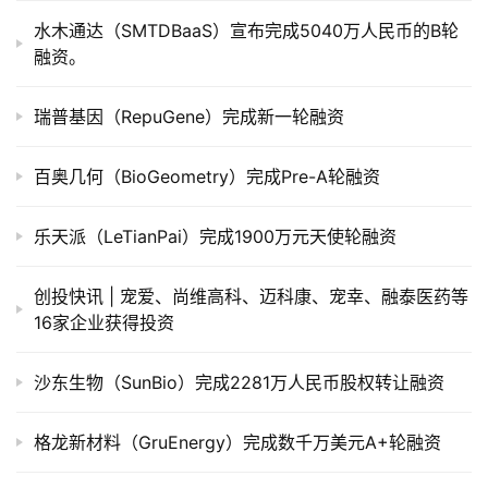
市
水木通达（SMTDBaaS）宣布完成5040万人民币的B轮
融资。
创
投
瑞普基因（RepuGene）完成新一轮融资
数
据
百奥几何（BioGeometry）完成Pre-A轮融资
创
乐天派（LeTianPai）完成1900万元天使轮融资
业
学
创投快讯 | 宠爱、​尚维高科、迈科康、宠幸、融泰医药等
院
16家企业获得投资
沙东生物（SunBio）完成2281万人民币股权转让融资
格龙新材料（GruEnergy）完成数千万美元A+轮融资