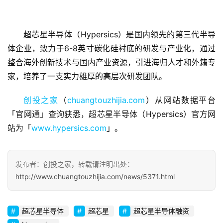
超芯星半导体（Hypersics）是国内领先的第三代半导
体企业，致力于6-8英寸碳化硅衬底的研发与产业化，通过
整合海外创新技术与国内产业资源，引进海归人才和外籍专
首
家，培养了一支实力雄厚的高层次研发团队。
页
创投之家
（
chuangtouzhijia.com
）从网站数据平台
融
「官网通」查询获悉，超芯星半导体（Hypersics）官方网
资
报
站为「
www.hypersics.com
」。
道
发布者：创投之家，转载请注明出处：
商
http://www.chuangtouzhijia.com/news/5371.html
业
观
察
超芯星半导体
超芯星
超芯星半导体融资