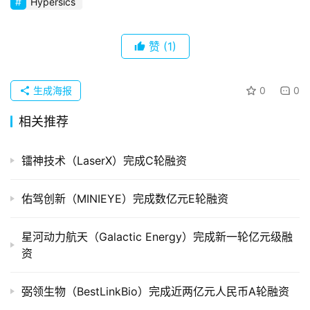
Hypersics
初
创
企
赞
(1)
业
生成海报
0
0
品
投稿
牌
相关推荐
发
布
镭神技术（LaserX）完成C轮融资
登录
注册
并
佑驾创新（MINIEYE）完成数亿元E轮融资
购
重
组
星河动力航天（Galactic Energy）完成新一轮亿元级融
资
公
司
弼领生物（BestLinkBio）完成近两亿元人民币A轮融资
上