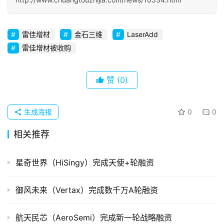
初
创
雷佳增材
金石三维
LaserAdd
企
业
雷佳增材被收购
品
赞
(0)
投稿
牌
发
布
生成海报
0
0
登录
注册
相关推荐
并
购
星奇世界（HiSingy）完成天使+轮融资
重
组
御风未来（Vertax）完成数千万A轮融资
公
司
航天民芯（AeroSemi）完成新一轮战略融资