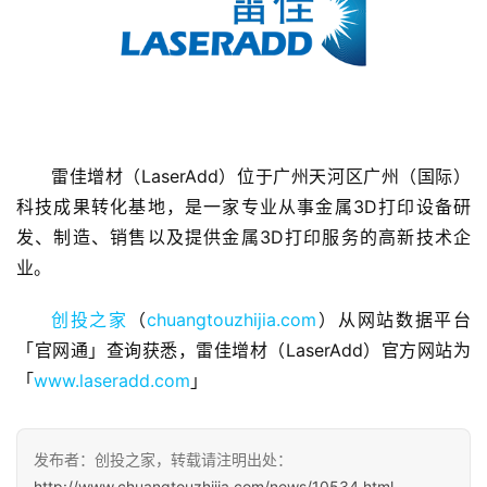
首
雷佳增材（LaserAdd）位于广州天河区广州（国际）
页
科技成果转化基地，是一家专业从事金属3D打印设备研
发、制造、销售以及提供金属3D打印服务的高新技术企
融
资
业。
报
道
创投之家
（
chuangtouzhijia.com
）从网站数据平台
「官网通」查询获悉，雷佳增材（LaserAdd）官方网站为
商
「
www.laseradd.com
」
业
观
察
发布者：创投之家，转载请注明出处：
http://www.chuangtouzhijia.com/news/10534.html