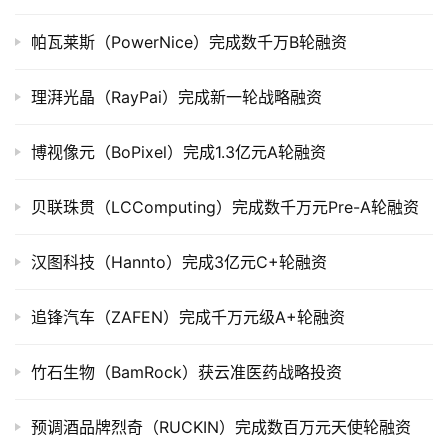
上
市
帕瓦莱斯（PowerNice）完成数千万B轮融资
创
理湃光晶（RayPai）完成新一轮战略融资
投
数
博视像元（BoPixel）完成1.3亿元A轮融资
据
贝联珠贯（LCComputing）完成数千万元Pre-A轮融资
创
业
学
汉图科技（Hannto）完成3亿元C+轮融资
院
追锋汽车（ZAFEN）完成千万元级A+轮融资
竹石生物（BamRock）获云准医药战略投资
预调酒品牌烈奇（RUCKIN）完成数百万元天使轮融资